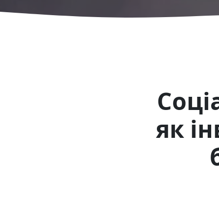
Соці
як ін