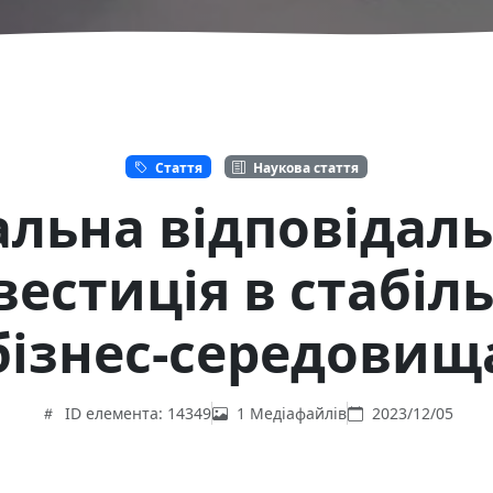
Стаття
Наукова стаття
альна відповідаль
вестиція в стабіл
бізнес-середовищ
ID елемента: 14349
1 Медіафайлів
2023/12/05