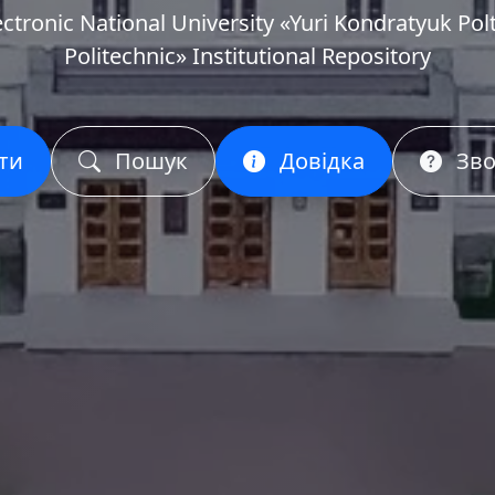
ectronic National University «Yuri Kondratyuk Pol
Politechnic» Institutional Repository
ти
Пошук
Довідка
Зво