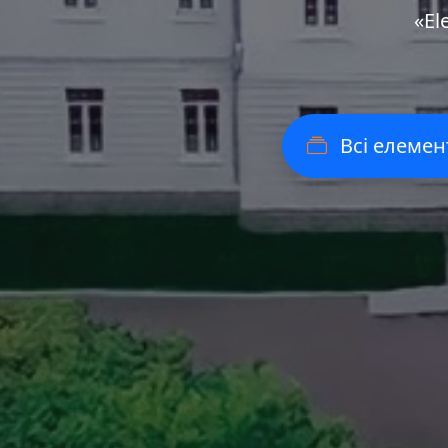
«Еl
Всі елемен