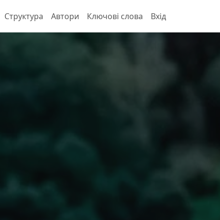
Структура
Автори
Ключові слова
Вхід