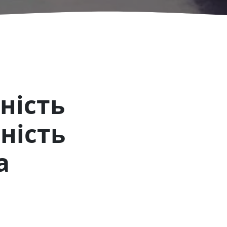
ність
ьність
а