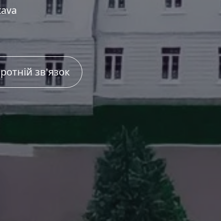
tava
ротній зв'язок