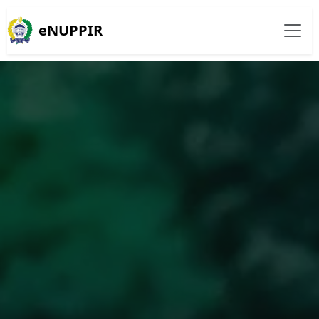
eNUPPIR