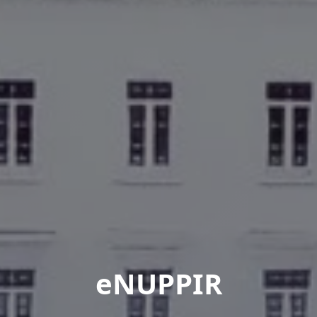
eNUPPIR