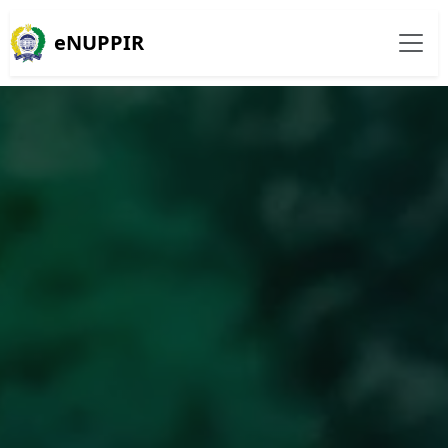
eNUPPIR