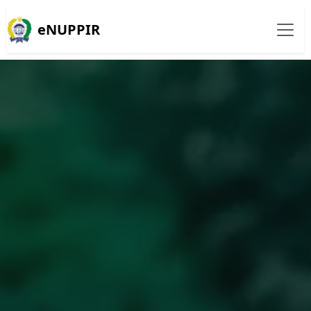
eNUPPIR