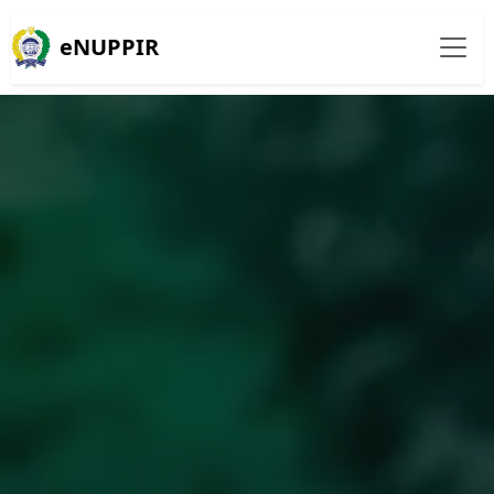
eNUPPIR