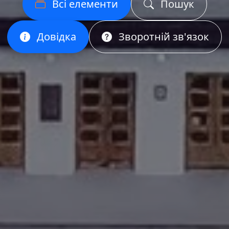
Всі елементи
Пошук
Довідка
Зворотній зв'язок