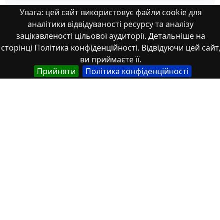
Увага: цей сайт використовує файли cookie для
аналітики відвідуваності ресурсу та аналізу
зацікавленості цільової аудиторії. Детальніше на
Властивості
сторінці Політика конфіденційності. Відвідуючи цей сайт
ви приймаєте її.
Тип
Прийняти
Політика конфіденційності
Українська
Роботи здобувачів освіти
Англійська
Student works
Спеціальність
Українська
072 Фінанси, банківська справа та страхування
Англійська
072 Finance, banking and insurance