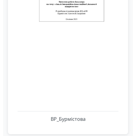
ВР_Бурмістова