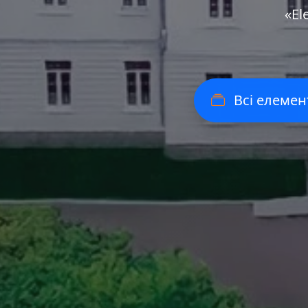
«Еl
Всі елемен