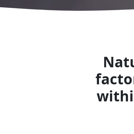
Nat
facto
withi