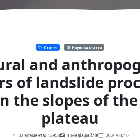
Стаття
Наукова стаття
ural and anthropog
rs of landslide pro
n the slopes of the
plateau
ID елемента: 13958
1 Медіафайлів
2024/04/16