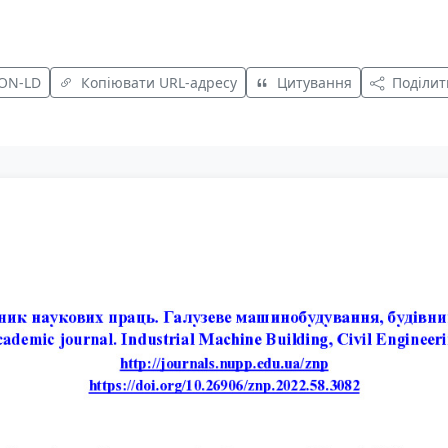
SON-LD
Копіювати URL-адресу
Цитування
Поділит