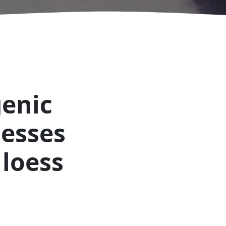
enic
cesses
 loess