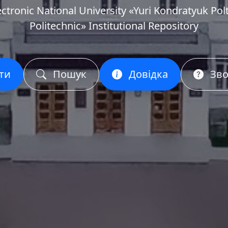
ectronic National University «Yuri Kondratyuk Pol
Politechnic» Institutional Repository
ти
Пошук
Довідка
Зво