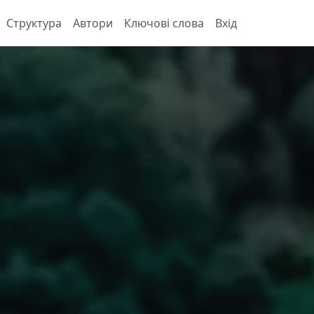
Структура
Автори
Ключові слова
Вхід