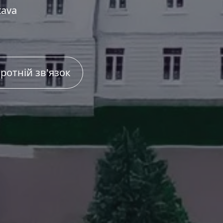
tava
ротній зв'язок