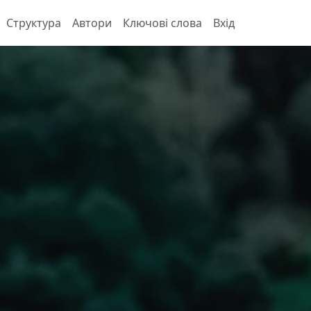
Структура
Автори
Ключові слова
Вхід