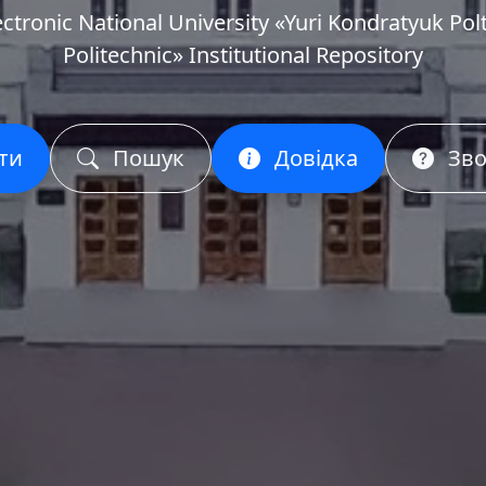
ectronic National University «Yuri Kondratyuk Pol
Politechnic» Institutional Repository
ти
Пошук
Довідка
Зво