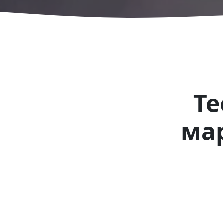
Те
мар