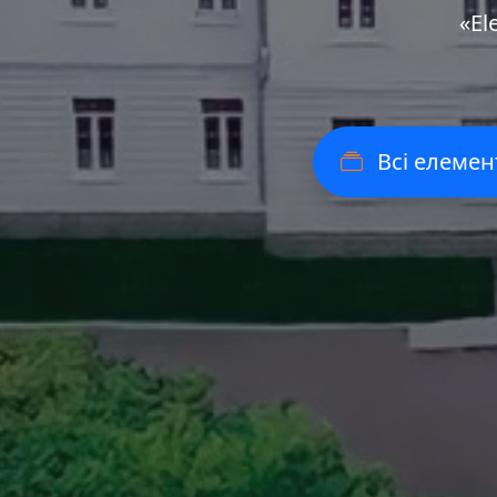
«Еl
Всі елемен