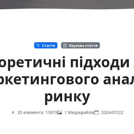
Стаття
Наукова стаття
оретичні підходи
кетингового ана
ринку
ID елемента: 13919
1 Медіафайлів
2024/07/22