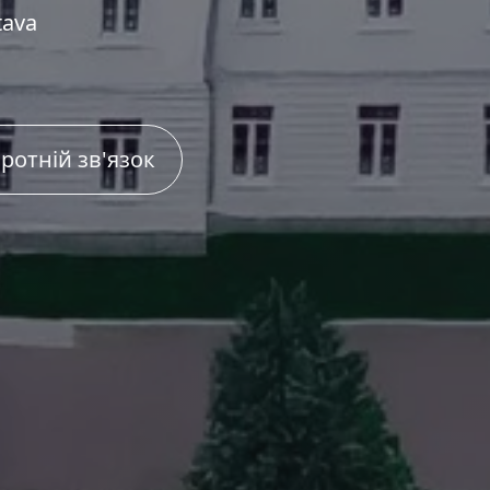
tava
ротній зв'язок