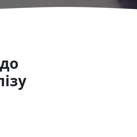
 до
лізу