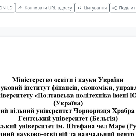
SON-LD
Копіювати URL-адресу
Цитування
Поділит