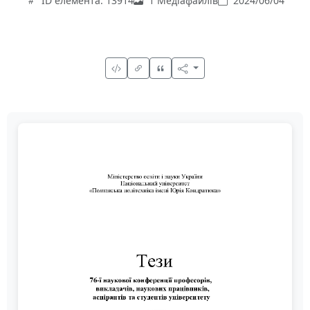
ID елемента: 13914
1 Медіафайлів
2024/06/04