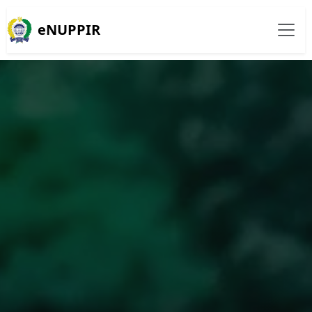
eNUPPIR