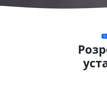
Розр
уст