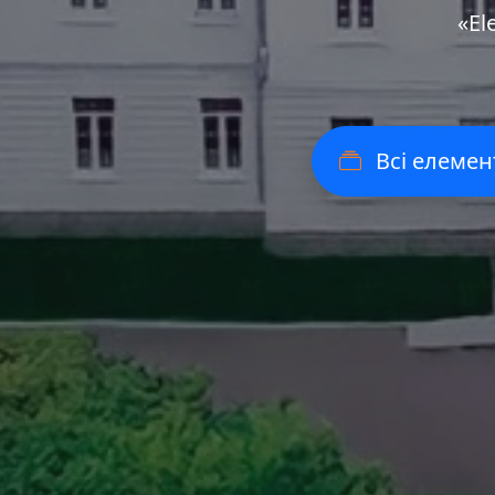
«Еl
Всі елемен