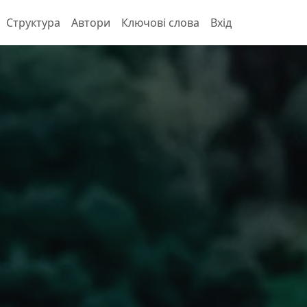
Структура
Автори
Ключові слова
Вхід