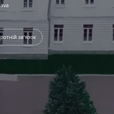
tava
ротній зв'язок