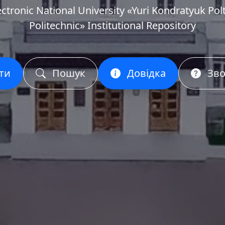
ectronic National University «Yuri Kondratyuk Pol
Politechnic» Institutional Repository
ти
Пошук
Довідка
Зво