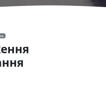
іти
ження
ання