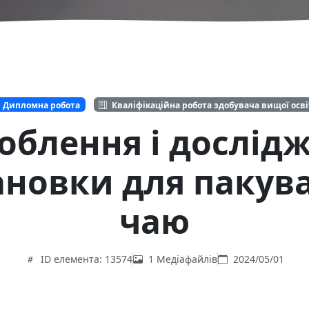
Дипломна робота
Кваліфікаційна робота здобувача вищої осв
облення і дослід
ановки для пакув
чаю
ID елемента: 13574
1 Медіафайлів
2024/05/01