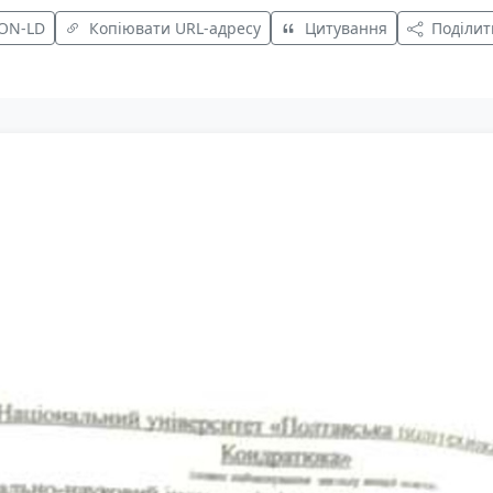
SON-LD
Копіювати URL-адресу
Цитування
Поділит