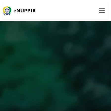
eNUPPIR