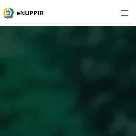
eNUPPIR