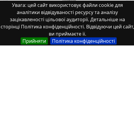
Увага: цей сайт використовує файли cookie для
аналітики відвідуваності ресурсу та аналізу
зацікавленості цільової аудиторії. Детальніше на
сторінці Політика конфіденційності. Відвідуючи цей сайт
ВР_Куріпта
ви приймаєте її.
Прийняти
Політика конфіденційності
Властивості
Тип
Українська
Роботи здобувачів освіти
Англійська
Student works