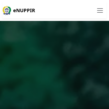
eNUPPIR