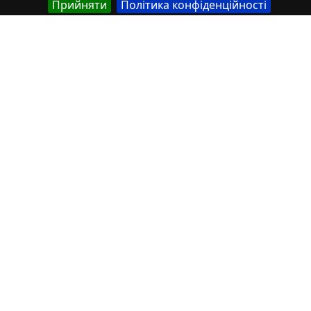
Прийняти
Політика конфіденційності
74-та конф Т.1-311-313
Властивості
Тип
Українська
Thesis
Назва
Українська