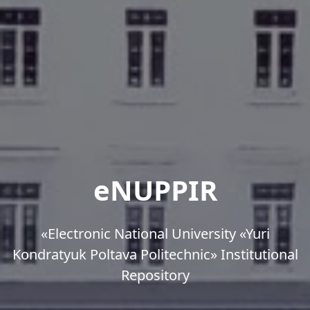
eNUPPIR
«Еlectronic National University «Yuri
Kondratyuk Poltava Politechnic» Institutional
Repository