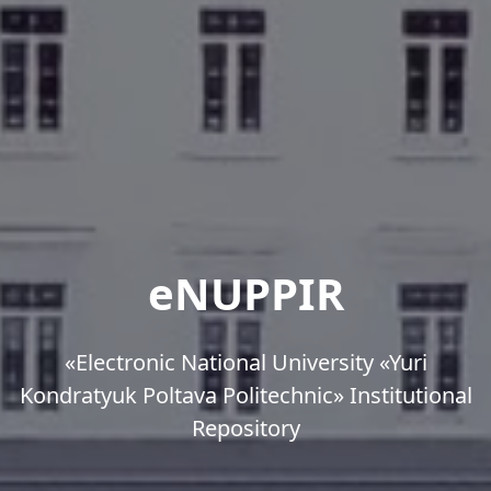
eNUPPIR
«Еlectronic National University «Yuri
Kondratyuk Poltava Politechnic» Institutional
Repository