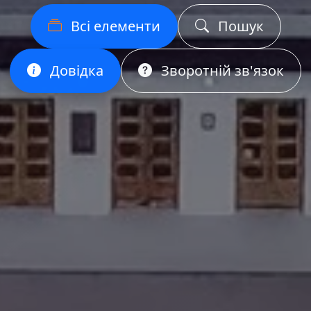
Всі елементи
Пошук
Довідка
Зворотній зв'язок