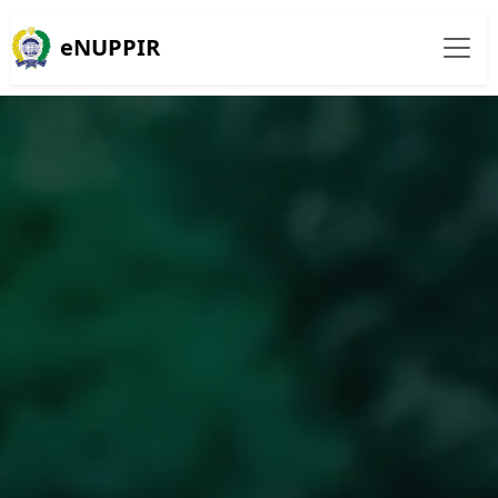
eNUPPIR