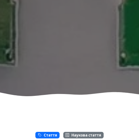
Стаття
Наукова стаття