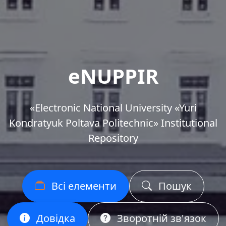
eNUPPIR
«Еlectronic National University «Yuri
Kondratyuk Poltava Politechnic» Institutional
Repository
Всі елементи
Пошук
Довідка
Зворотній зв'язок