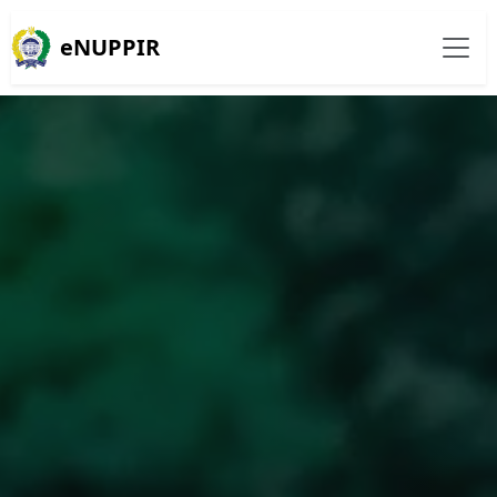
eNUPPIR