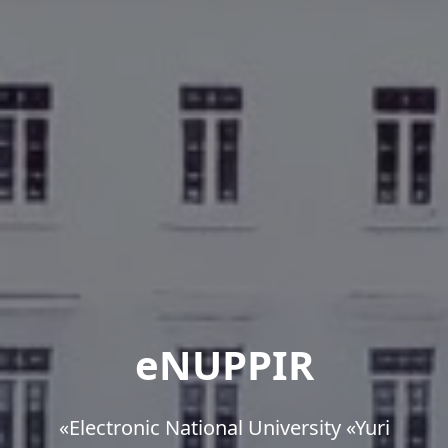
eNUPPIR
«Еlectronic National University «Yuri