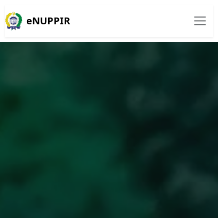
eNUPPIR