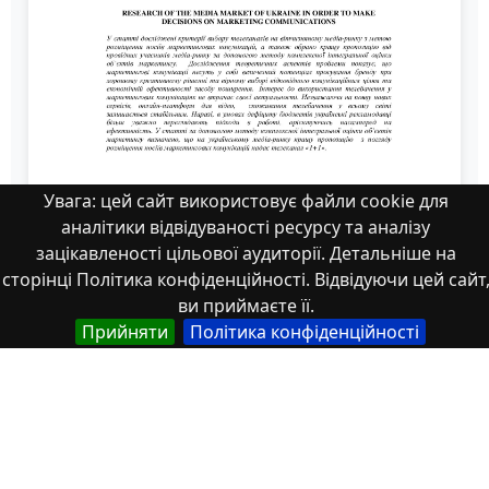
Увага: цей сайт використовує файли cookie для
аналітики відвідуваності ресурсу та аналізу
стаття
зацікавленості цільової аудиторії. Детальніше на
сторінці Політика конфіденційності. Відвідуючи цей сайт
ви приймаєте її.
Прийняти
Політика конфіденційності
Властивості
Тип
Українська
Наукові статті