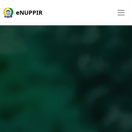
eNUPPIR