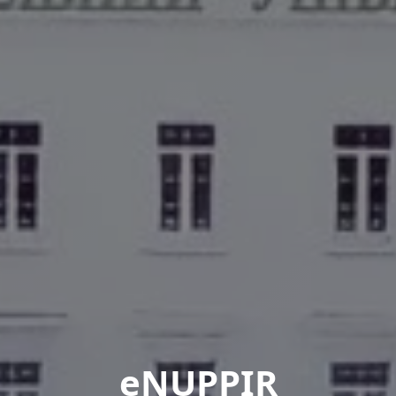
eNUPPIR