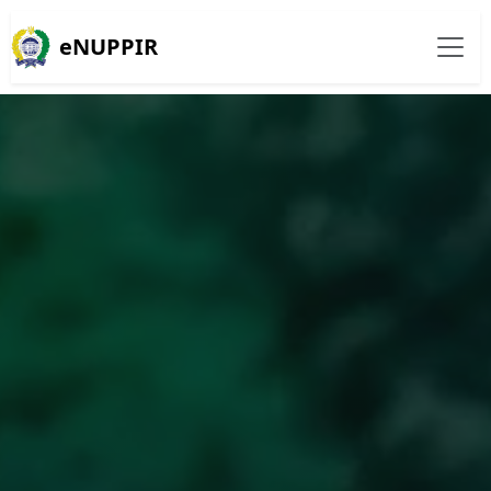
eNUPPIR