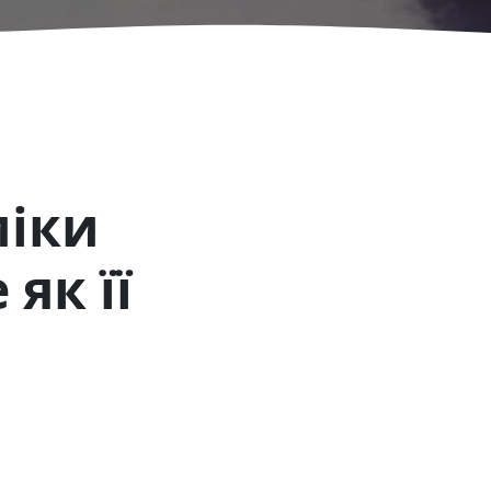
міки
як її