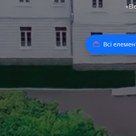
«Еl
Всі елемен