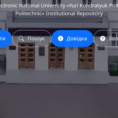
ectronic National University «Yuri Kondratyuk Pol
Politechnic» Institutional Repository
ти
Пошук
Довідка
Зво