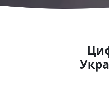
Циф
Укра