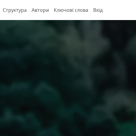
Структура
Автори
Ключові слова
Вхід