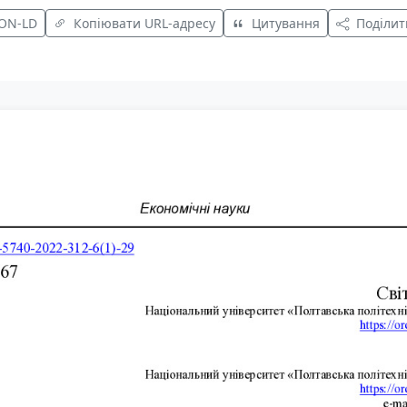
SON-LD
Копіювати URL-адресу
Цитування
Поділит