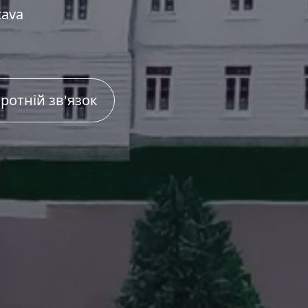
tava
ротній зв'язок